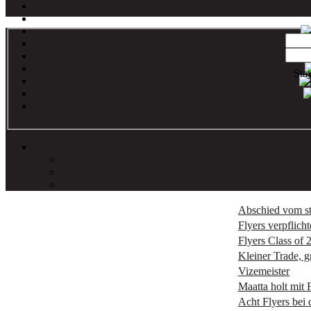
Sta
Abschied vom st
Flyers verpflic
Flyers Class of 
Kleiner Trade, 
Vizemeister
Maatta holt mit 
Acht Flyers be