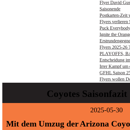
Flyer David Gust
Saisonende
Postkarten-Zeit
Flyers verlieren
Puck Everybod
Ignite the Orang
Erstrundengegne
Flyers 2025-26
PLAYOFFS, B
Entscheidung im 
Irrer Kampf um 
GFHL Saison 25-
Flyers wollen D
Coyotes Saisonfazit
2025-05-30
Mit dem Umzug der Arizona Coyot