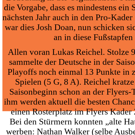
die Vorgabe, dass es mindestens ein 
nächsten Jahr auch in den Pro-Kader 
war dies Josh Doan, nun schicken sic
an in diese Fußstapfen 
Allen voran Lukas Reichel. Stolze 
sammelte der Deutsche in der Sais
Playoffs noch einmal
13 Punkte in 
Spielen (5 G, 8 A). Reichel kratze
Saisonbeginn schon an der Flyers-
ihm werden aktuell die besten Chanc
einen Rosterplatz im Flyers Kader
Bei den Stürmern konnten „alte Ha
werben: Nathan Walker (selbe Ausbe