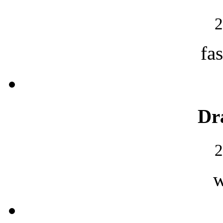
2
fa
Dr
2
w