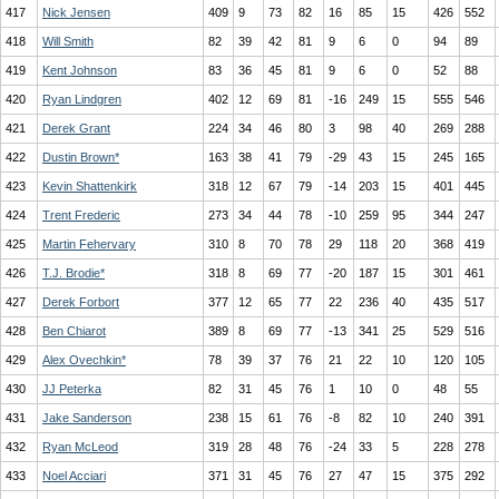
417
Nick Jensen
409
9
73
82
16
85
15
426
552
418
Will Smith
82
39
42
81
9
6
0
94
89
419
Kent Johnson
83
36
45
81
9
6
0
52
88
420
Ryan Lindgren
402
12
69
81
-16
249
15
555
546
421
Derek Grant
224
34
46
80
3
98
40
269
288
422
Dustin Brown*
163
38
41
79
-29
43
15
245
165
423
Kevin Shattenkirk
318
12
67
79
-14
203
15
401
445
424
Trent Frederic
273
34
44
78
-10
259
95
344
247
425
Martin Fehervary
310
8
70
78
29
118
20
368
419
426
T.J. Brodie*
318
8
69
77
-20
187
15
301
461
427
Derek Forbort
377
12
65
77
22
236
40
435
517
428
Ben Chiarot
389
8
69
77
-13
341
25
529
516
429
Alex Ovechkin*
78
39
37
76
21
22
10
120
105
430
JJ Peterka
82
31
45
76
1
10
0
48
55
431
Jake Sanderson
238
15
61
76
-8
82
10
240
391
432
Ryan McLeod
319
28
48
76
-24
33
5
228
278
433
Noel Acciari
371
31
45
76
27
47
15
375
292