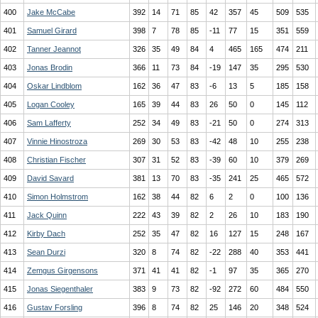
400
Jake McCabe
392
14
71
85
42
357
45
509
535
401
Samuel Girard
398
7
78
85
-11
77
15
351
559
402
Tanner Jeannot
326
35
49
84
4
465
165
474
211
403
Jonas Brodin
366
11
73
84
-19
147
35
295
530
404
Oskar Lindblom
162
36
47
83
-6
13
5
185
158
405
Logan Cooley
165
39
44
83
26
50
0
145
112
406
Sam Lafferty
252
34
49
83
-21
50
0
274
313
407
Vinnie Hinostroza
269
30
53
83
-42
48
10
255
238
408
Christian Fischer
307
31
52
83
-39
60
10
379
269
409
David Savard
381
13
70
83
-35
241
25
465
572
410
Simon Holmstrom
162
38
44
82
6
2
0
100
136
411
Jack Quinn
222
43
39
82
2
26
10
183
190
412
Kirby Dach
252
35
47
82
16
127
15
248
167
413
Sean Durzi
320
8
74
82
-22
288
40
353
441
414
Zemgus Girgensons
371
41
41
82
-1
97
35
365
270
415
Jonas Siegenthaler
383
9
73
82
-92
272
60
484
550
416
Gustav Forsling
396
8
74
82
25
146
20
348
524