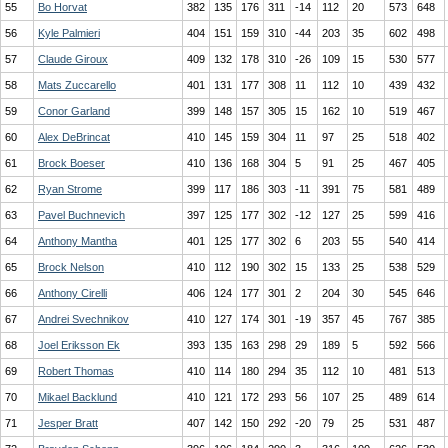
55
Bo Horvat
382
135
176
311
-14
112
20
573
648
56
Kyle Palmieri
404
151
159
310
-44
203
35
602
498
57
Claude Giroux
409
132
178
310
-26
109
15
530
577
58
Mats Zuccarello
401
131
177
308
11
112
10
439
432
59
Conor Garland
399
148
157
305
15
162
10
519
467
60
Alex DeBrincat
410
145
159
304
11
97
25
518
402
61
Brock Boeser
410
136
168
304
5
91
25
467
405
62
Ryan Strome
399
117
186
303
-11
391
75
581
489
63
Pavel Buchnevich
397
125
177
302
-12
127
25
599
416
64
Anthony Mantha
401
125
177
302
6
203
55
540
414
65
Brock Nelson
410
112
190
302
15
133
25
538
529
66
Anthony Cirelli
406
124
177
301
2
204
30
545
646
67
Andrei Svechnikov
410
127
174
301
-19
357
45
767
385
68
Joel Eriksson Ek
393
135
163
298
29
189
5
592
566
69
Robert Thomas
410
114
180
294
35
112
10
481
513
70
Mikael Backlund
410
121
172
293
56
107
25
489
614
71
Jesper Bratt
407
142
150
292
-20
79
25
531
487