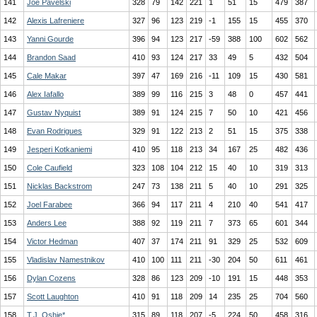
141
Joe Pavelski
328
79
142
221
1
51
15
479
387
142
Alexis Lafreniere
327
96
123
219
-1
155
15
455
370
143
Yanni Gourde
396
94
123
217
-59
388
100
602
562
144
Brandon Saad
410
93
124
217
33
49
5
432
504
145
Cale Makar
397
47
169
216
-11
109
15
430
581
146
Alex Iafallo
389
99
116
215
3
48
0
457
441
147
Gustav Nyquist
389
91
124
215
7
50
10
421
456
148
Evan Rodrigues
329
91
122
213
2
51
15
375
338
149
Jesperi Kotkaniemi
410
95
118
213
34
167
25
482
436
150
Cole Caufield
323
108
104
212
15
40
10
319
313
151
Nicklas Backstrom
247
73
138
211
5
40
10
291
325
152
Joel Farabee
366
94
117
211
4
210
40
541
417
153
Anders Lee
388
92
119
211
7
373
65
601
344
154
Victor Hedman
407
37
174
211
91
329
25
532
609
155
Vladislav Namestnikov
410
100
111
211
-30
204
50
611
461
156
Dylan Cozens
328
86
123
209
-10
191
15
448
353
157
Scott Laughton
410
91
118
209
14
235
25
704
560
158
T.J. Oshie*
315
89
118
207
-5
224
50
458
316