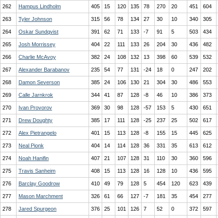
262
Hampus Lindholm
405
15
120
135
78
270
20
451
604
263
Tyler Johnson
315
56
78
134
27
30
10
340
305
264
Oskar Sundqvist
391
62
71
133
-7
91
5
503
434
265
Josh Morrissey
404
22
111
133
26
204
30
436
482
266
Charlie McAvoy
382
24
108
132
13
398
60
539
532
267
Alexander Barabanov
235
54
77
131
-24
18
0
247
202
268
Damon Severson
385
24
106
130
21
304
30
486
553
269
Calle Jarnkrok
344
41
87
128
-8
46
10
386
373
270
Ivan Provorov
369
30
98
128
-57
153
5
430
651
271
Drew Doughty
385
17
111
128
-25
237
25
502
617
272
Alex Pietrangelo
401
15
113
128
-8
155
15
445
625
273
Neal Pionk
404
14
114
128
36
331
35
613
612
274
Noah Hanifin
407
21
107
128
31
110
30
360
596
275
Travis Sanheim
408
15
113
128
16
128
10
436
595
276
Barclay Goodrow
410
49
79
128
5
454
120
623
439
277
Mason Marchment
326
61
66
127
-7
181
35
454
277
278
Jared Spurgeon
376
25
101
126
7
52
0
372
597