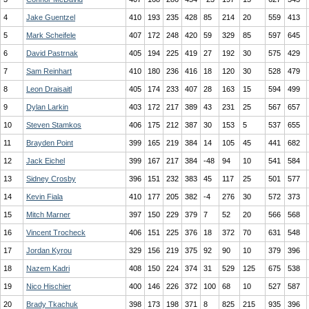
4
Jake Guentzel
410
193
235
428
85
214
20
559
413
5
Mark Scheifele
407
172
248
420
59
329
85
597
645
6
David Pastrnak
405
194
225
419
27
192
30
575
429
7
Sam Reinhart
410
180
236
416
18
120
30
528
479
8
Leon Draisaitl
405
174
233
407
28
163
15
594
499
9
Dylan Larkin
403
172
217
389
43
231
25
567
657
10
Steven Stamkos
406
175
212
387
30
153
5
537
655
11
Brayden Point
399
165
219
384
14
105
45
441
682
12
Jack Eichel
399
167
217
384
-48
94
10
541
584
13
Sidney Crosby
396
151
232
383
45
117
25
501
577
14
Kevin Fiala
410
177
205
382
-4
276
30
572
373
15
Mitch Marner
397
150
229
379
7
52
20
566
568
16
Vincent Trocheck
406
151
225
376
18
372
70
631
548
17
Jordan Kyrou
329
156
219
375
92
90
10
379
396
18
Nazem Kadri
408
150
224
374
31
529
125
675
538
19
Nico Hischier
400
146
226
372
100
68
10
527
587
20
Brady Tkachuk
398
173
198
371
8
825
215
935
396