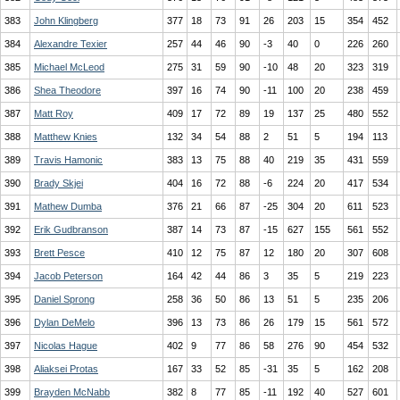
383
John Klingberg
377
18
73
91
26
203
15
354
452
384
Alexandre Texier
257
44
46
90
-3
40
0
226
260
385
Michael McLeod
275
31
59
90
-10
48
20
323
319
386
Shea Theodore
397
16
74
90
-11
100
20
238
459
387
Matt Roy
409
17
72
89
19
137
25
480
552
388
Matthew Knies
132
34
54
88
2
51
5
194
113
389
Travis Hamonic
383
13
75
88
40
219
35
431
559
390
Brady Skjei
404
16
72
88
-6
224
20
417
534
391
Mathew Dumba
376
21
66
87
-25
304
20
611
523
392
Erik Gudbranson
387
14
73
87
-15
627
155
561
552
393
Brett Pesce
410
12
75
87
12
180
20
307
608
394
Jacob Peterson
164
42
44
86
3
35
5
219
223
395
Daniel Sprong
258
36
50
86
13
51
5
235
206
396
Dylan DeMelo
396
13
73
86
26
179
15
561
572
397
Nicolas Hague
402
9
77
86
58
276
90
454
532
398
Aliaksei Protas
167
33
52
85
-31
35
5
162
208
399
Brayden McNabb
382
8
77
85
-11
192
40
527
601