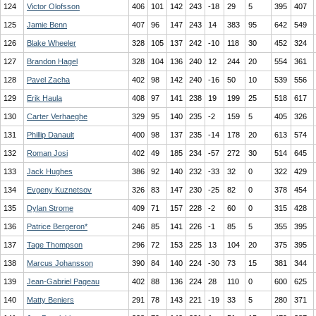
124
Victor Olofsson
406
101
142
243
-18
29
5
395
407
125
Jamie Benn
407
96
147
243
14
383
95
642
549
126
Blake Wheeler
328
105
137
242
-10
118
30
452
324
127
Brandon Hagel
328
104
136
240
12
244
20
554
361
128
Pavel Zacha
402
98
142
240
-16
50
10
539
556
129
Erik Haula
408
97
141
238
19
199
25
518
617
130
Carter Verhaeghe
329
95
140
235
-2
159
5
405
326
131
Phillip Danault
400
98
137
235
-14
178
20
613
574
132
Roman Josi
402
49
185
234
-57
272
30
514
645
133
Jack Hughes
386
92
140
232
-33
32
0
322
429
134
Evgeny Kuznetsov
326
83
147
230
-25
82
0
378
454
135
Dylan Strome
409
71
157
228
-2
60
0
315
428
136
Patrice Bergeron*
246
85
141
226
-1
85
5
355
395
137
Tage Thompson
296
72
153
225
13
104
20
375
395
138
Marcus Johansson
390
84
140
224
-30
73
15
381
344
139
Jean-Gabriel Pageau
402
88
136
224
28
110
0
600
625
140
Matty Beniers
291
78
143
221
-19
33
5
280
371