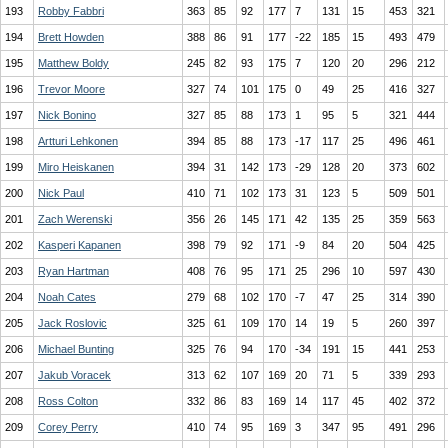
193
Robby Fabbri
363
85
92
177
7
131
15
453
321
194
Brett Howden
388
86
91
177
-22
185
15
493
479
195
Matthew Boldy
245
82
93
175
7
120
20
296
212
196
Trevor Moore
327
74
101
175
0
49
25
416
327
197
Nick Bonino
327
85
88
173
1
95
5
321
444
198
Artturi Lehkonen
394
85
88
173
-17
117
25
496
461
199
Miro Heiskanen
394
31
142
173
-29
128
20
373
602
200
Nick Paul
410
71
102
173
31
123
5
509
501
201
Zach Werenski
356
26
145
171
42
135
25
359
563
202
Kasperi Kapanen
398
79
92
171
-9
84
20
504
425
203
Ryan Hartman
408
76
95
171
25
296
10
597
430
204
Noah Cates
279
68
102
170
-7
47
25
314
390
205
Jack Roslovic
325
61
109
170
14
19
5
260
397
206
Michael Bunting
325
76
94
170
-34
191
15
441
253
207
Jakub Voracek
313
62
107
169
20
71
5
339
293
208
Ross Colton
332
86
83
169
14
117
45
402
372
209
Corey Perry
410
74
95
169
3
347
95
491
296