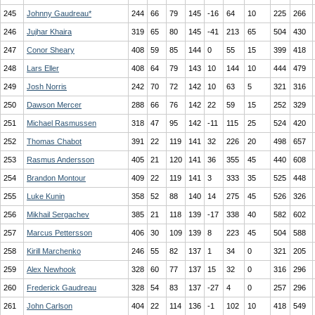
245
Johnny Gaudreau*
244
66
79
145
-16
64
10
225
266
246
Jujhar Khaira
319
65
80
145
-41
213
65
504
430
247
Conor Sheary
408
59
85
144
0
55
15
399
418
248
Lars Eller
408
64
79
143
10
144
10
444
479
249
Josh Norris
242
70
72
142
10
63
5
321
316
250
Dawson Mercer
288
66
76
142
22
59
15
252
329
251
Michael Rasmussen
318
47
95
142
-11
115
25
524
420
252
Thomas Chabot
391
22
119
141
32
226
20
498
657
253
Rasmus Andersson
405
21
120
141
36
355
45
440
608
254
Brandon Montour
409
22
119
141
3
333
35
525
448
255
Luke Kunin
358
52
88
140
14
275
45
526
326
256
Mikhail Sergachev
385
21
118
139
-17
338
40
582
602
257
Marcus Pettersson
406
30
109
139
8
223
45
504
588
258
Kirill Marchenko
246
55
82
137
1
34
0
321
205
259
Alex Newhook
328
60
77
137
15
32
0
316
296
260
Frederick Gaudreau
328
54
83
137
-27
4
0
257
296
261
John Carlson
404
22
114
136
-1
102
10
418
549