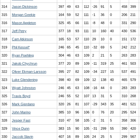
314
Jason Dickinson
397
49
63
112
-26
91
5
458
399
315
Morgan Geekie
164
59
52
111
-1
36
0
206
211
316
Mason Appleton
325
45
66
111
-8
48
0
331
290
317
Jeff Petry
377
18
93
111
10
160
40
430
536
318
Cam Atkinson
165
53
57
110
29
10
0
151
172
319
Phil Kessel*
246
65
45
110
-32
69
5
242
212
320
Ryan Poehling
304
46
63
109
2
21
5
263
283
321
Jakob Chychrun
377
20
89
109
-11
319
25
461
503
322
Oliver Ekman-Larsson
395
27
82
109
-34
227
15
537
491
323
Luke Glendening
398
40
69
109
12
138
40
465
579
324
Wyatt Johnston
246
45
63
108
-16
44
0
283
283
325
Travis Boyd
246
55
52
107
13
31
5
310
268
326
Mark Giordano
320
26
81
107
-29
343
35
481
521
327
John Marino
385
10
96
106
0
76
20
295
524
328
Jesper Fast
310
47
58
105
-2
31
5
358
306
329
Vince Dunn
383
15
90
105
-31
299
55
390
420
330
Jaccob Slavin
407
16
89
105
24
25
5
299
567