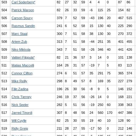
503
Carl Soderberg*
82
27
32
59
4
4
0
87
86
504
Patrick Maroon
82
26
33
59
-6
115
25
154
82
505
Carson Soucy
379
7
52
59
-43
196
20
467
515
506
Rasmus Sandin
241
6
52
58
15
130
40
225
290
507
Marc Staal
300
7
51
58
38
130
30
270
372
508
Artem Zub
313
7
51
58
-44
251
35
401
455
509
Niko Mikkola
343
7
51
58
-26
346
40
441
426
510
Valtteri Filppula*
82
21
36
57
3
14
0
101
138
511
Matias Maccelli
164
26
31
57
-19
7
5
83
113
512
Connor Clifton
274
6
51
57
35
291
75
365
374
513
Mike Reilly
298
8
49
57
8
169
35
227
279
514
Filip Zadina
196
26
30
56
-8
9
5
146
152
515
Chris Tierney
246
19
37
56
-26
14
0
168
221
516
Nick Seeler
282
5
51
56
-19
250
60
338
363
517
Jarred Tinordi
307
8
48
56
24
560
170
447
386
518
Will Cuylle
82
25
30
55
19
40
10
128
90
519
Ridly Greig
211
28
27
55
-17
50
0
212
146