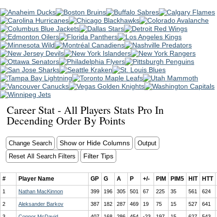
Career Stat - All Players Stats Pro In
Decending Order By Points
Show or Hide Columns
Change Search
Output
Filter Tips
Reset All Search Filters
#
Player Name
GP
G
A
P
+/-
PIM
PIM5
HIT
HTT
1
Nathan MacKinnon
399
196
305
501
67
225
35
561
624
2
Aleksander Barkov
387
182
287
469
19
75
15
527
641
3
Connor McDavid
407
168
286
454
-23
197
15
627
543