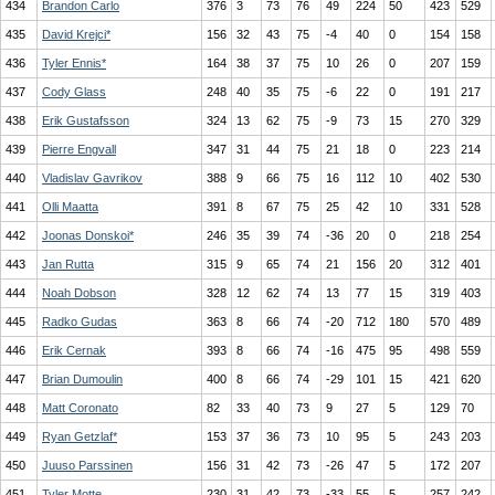
434
Brandon Carlo
376
3
73
76
49
224
50
423
529
435
David Krejci*
156
32
43
75
-4
40
0
154
158
436
Tyler Ennis*
164
38
37
75
10
26
0
207
159
437
Cody Glass
248
40
35
75
-6
22
0
191
217
438
Erik Gustafsson
324
13
62
75
-9
73
15
270
329
439
Pierre Engvall
347
31
44
75
21
18
0
223
214
440
Vladislav Gavrikov
388
9
66
75
16
112
10
402
530
441
Olli Maatta
391
8
67
75
25
42
10
331
528
442
Joonas Donskoi*
246
35
39
74
-36
20
0
218
254
443
Jan Rutta
315
9
65
74
21
156
20
312
401
444
Noah Dobson
328
12
62
74
13
77
15
319
403
445
Radko Gudas
363
8
66
74
-20
712
180
570
489
446
Erik Cernak
393
8
66
74
-16
475
95
498
559
447
Brian Dumoulin
400
8
66
74
-29
101
15
421
620
448
Matt Coronato
82
33
40
73
9
27
5
129
70
449
Ryan Getzlaf*
153
37
36
73
10
95
5
243
203
450
Juuso Parssinen
156
31
42
73
-26
47
5
172
207
451
Tyler Motte
230
31
42
73
-33
55
5
257
242