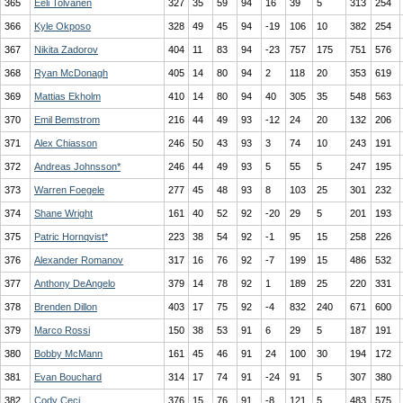
365
Eeli Tolvanen
327
35
59
94
16
39
5
313
254
366
Kyle Okposo
328
49
45
94
-19
106
10
382
254
367
Nikita Zadorov
404
11
83
94
-23
757
175
751
576
368
Ryan McDonagh
405
14
80
94
2
118
20
353
619
369
Mattias Ekholm
410
14
80
94
40
305
35
548
563
370
Emil Bemstrom
216
44
49
93
-12
24
20
132
206
371
Alex Chiasson
246
50
43
93
3
74
10
243
191
372
Andreas Johnsson*
246
44
49
93
5
55
5
247
195
373
Warren Foegele
277
45
48
93
8
103
25
301
232
374
Shane Wright
161
40
52
92
-20
29
5
201
193
375
Patric Hornqvist*
223
38
54
92
-1
95
15
258
226
376
Alexander Romanov
317
16
76
92
-7
199
15
486
532
377
Anthony DeAngelo
379
14
78
92
1
189
25
220
331
378
Brenden Dillon
403
17
75
92
-4
832
240
671
600
379
Marco Rossi
150
38
53
91
6
29
5
187
191
380
Bobby McMann
161
45
46
91
24
100
30
194
172
381
Evan Bouchard
314
17
74
91
-24
91
5
307
380
382
Cody Ceci
376
15
76
91
-8
121
5
483
575