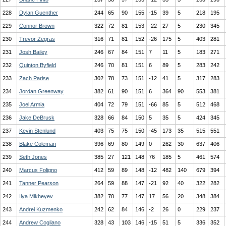
228
Dylan Guenther
244
65
90
155
-15
39
5
218
195
229
Connor Brown
322
72
81
153
-22
27
5
230
345
230
Trevor Zegras
316
71
81
152
-26
175
5
403
281
231
Josh Bailey
246
67
84
151
7
11
5
183
271
232
Quinton Byfield
246
70
81
151
6
89
5
283
242
233
Zach Parise
302
78
73
151
-12
41
5
317
283
234
Jordan Greenway
382
61
90
151
6
364
90
553
381
235
Joel Armia
404
72
79
151
-66
85
5
512
468
236
Jake DeBrusk
328
66
84
150
5
35
5
424
345
237
Kevin Stenlund
403
75
75
150
-45
173
35
515
551
238
Blake Coleman
396
69
80
149
0
262
30
637
406
239
Seth Jones
385
27
121
148
76
185
5
461
574
240
Marcus Foligno
412
59
89
148
-12
482
140
679
394
241
Tanner Pearson
264
59
88
147
-21
92
40
322
282
242
Ilya Mikheyev
382
70
77
147
17
56
20
348
384
243
Andrei Kuzmenko
242
62
84
146
-2
26
0
229
237
244
Andrew Cogliano
328
43
103
146
-15
51
5
336
352