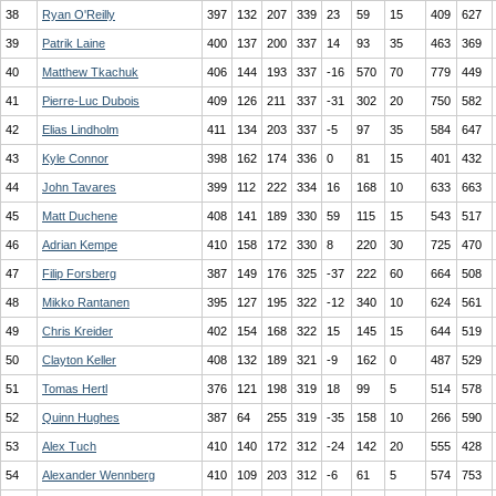
38
Ryan O'Reilly
397
132
207
339
23
59
15
409
627
39
Patrik Laine
400
137
200
337
14
93
35
463
369
40
Matthew Tkachuk
406
144
193
337
-16
570
70
779
449
41
Pierre-Luc Dubois
409
126
211
337
-31
302
20
750
582
42
Elias Lindholm
411
134
203
337
-5
97
35
584
647
43
Kyle Connor
398
162
174
336
0
81
15
401
432
44
John Tavares
399
112
222
334
16
168
10
633
663
45
Matt Duchene
408
141
189
330
59
115
15
543
517
46
Adrian Kempe
410
158
172
330
8
220
30
725
470
47
Filip Forsberg
387
149
176
325
-37
222
60
664
508
48
Mikko Rantanen
395
127
195
322
-12
340
10
624
561
49
Chris Kreider
402
154
168
322
15
145
15
644
519
50
Clayton Keller
408
132
189
321
-9
162
0
487
529
51
Tomas Hertl
376
121
198
319
18
99
5
514
578
52
Quinn Hughes
387
64
255
319
-35
158
10
266
590
53
Alex Tuch
410
140
172
312
-24
142
20
555
428
54
Alexander Wennberg
410
109
203
312
-6
61
5
574
753