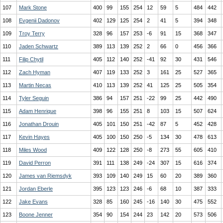
107
Mark Stone
400
99
155
254
12
59
5
484
442
108
Evgenii Dadonov
402
129
125
254
2
41
5
394
348
109
Troy Terry
328
96
157
253
-6
91
15
368
347
110
Jaden Schwartz
389
113
139
252
2
66
0
456
366
111
Filip Chytil
405
112
140
252
-41
92
30
431
546
112
Zach Hyman
407
119
133
252
3
161
25
527
365
113
Martin Necas
410
113
139
252
41
125
25
505
354
114
Tyler Seguin
386
94
157
251
-22
99
25
442
490
115
Adam Henrique
398
96
155
251
8
103
15
507
624
116
Jonathan Drouin
405
101
150
251
-42
87
5
452
428
117
Kevin Hayes
405
100
150
250
-5
134
30
478
613
118
Miles Wood
409
122
128
250
-8
273
55
605
410
119
David Perron
391
111
138
249
-24
307
15
616
374
120
James van Riemsdyk
393
109
140
249
15
60
20
389
360
121
Jordan Eberle
395
123
123
246
-6
68
10
387
333
122
Jake Evans
328
85
160
245
-16
140
30
475
552
123
Boone Jenner
354
90
154
244
23
142
20
573
506