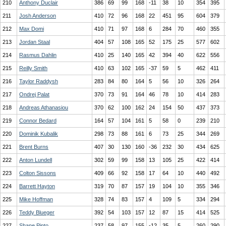
210
Anthony Duclair
386
69
99
168
-11
38
10
354
395
211
Josh Anderson
410
72
96
168
22
451
95
604
379
212
Max Domi
410
71
97
168
6
284
70
460
355
213
Jordan Staal
404
57
108
165
52
175
25
577
602
214
Rasmus Dahlin
410
25
140
165
42
394
40
622
556
215
Reilly Smith
410
63
102
165
-37
59
5
462
411
216
Taylor Raddysh
283
84
80
164
5
56
10
326
264
217
Ondrej Palat
370
73
91
164
46
78
10
414
283
218
Andreas Athanasiou
370
62
100
162
24
154
50
437
373
219
Connor Bedard
164
57
104
161
5
58
0
239
210
220
Dominik Kubalik
298
73
88
161
6
73
25
344
269
221
Brent Burns
407
30
130
160
-36
232
30
434
625
222
Anton Lundell
302
59
99
158
13
105
25
422
414
223
Colton Sissons
409
66
92
158
17
64
10
440
492
224
Barrett Hayton
319
70
87
157
19
104
10
355
346
225
Mike Hoffman
328
74
83
157
4
109
5
334
294
226
Teddy Blueger
392
54
103
157
12
87
15
414
525
227
Shane Pinto
237
58
97
155
-12
35
5
260
290