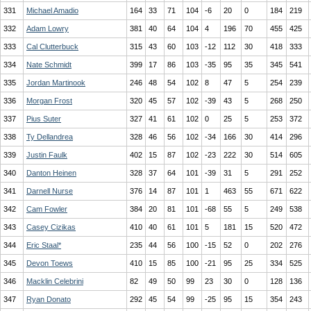
331
Michael Amadio
164
33
71
104
-6
20
0
184
219
332
Adam Lowry
381
40
64
104
4
196
70
455
425
333
Cal Clutterbuck
315
43
60
103
-12
112
30
418
333
334
Nate Schmidt
399
17
86
103
-35
95
35
345
541
335
Jordan Martinook
246
48
54
102
8
47
5
254
239
336
Morgan Frost
320
45
57
102
-39
43
5
268
250
337
Pius Suter
327
41
61
102
0
25
5
253
372
338
Ty Dellandrea
328
46
56
102
-34
166
30
414
296
339
Justin Faulk
402
15
87
102
-23
222
30
514
605
340
Danton Heinen
328
37
64
101
-39
31
5
291
252
341
Darnell Nurse
376
14
87
101
1
463
55
671
622
342
Cam Fowler
384
20
81
101
-68
55
5
249
538
343
Casey Cizikas
410
40
61
101
5
181
15
520
472
344
Eric Staal*
235
44
56
100
-15
52
0
202
276
345
Devon Toews
410
15
85
100
-21
95
25
334
525
346
Macklin Celebrini
82
49
50
99
23
30
0
128
136
347
Ryan Donato
292
45
54
99
-25
95
15
354
243