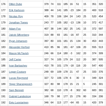
176
Dillon Dube
379
74
111
185
16
51
15
351
320
177
Erik Karlsson
388
44
141
185
-23
184
20
400
518
178
Nicolas Roy
409
78
106
184
24
143
25
520
454
179
Jonathan Toews
243
77
105
182
-13
136
10
372
417
180
Adam Fox
407
38
144
182
25
141
15
372
597
181
Jakob Silfverberg
319
88
93
181
-16
87
25
310
344
182
Ryan Johansen
397
80
101
181
15
134
30
453
443
183
Alexander Kerfoot
410
85
96
181
-67
106
20
555
513
184
Mason McTavish
246
66
114
180
-3
162
20
374
309
185
Jeff Carter
327
74
105
179
24
112
20
387
505
186
Ivan Barbashev
410
78
101
179
-18
116
20
547
400
187
Logan Couture
248
69
109
178
21
47
25
333
376
188
Lucas Raymond
327
72
106
178
6
30
0
349
324
189
Yegor Sharangovich
327
80
98
178
15
21
5
245
301
190
Sam Bennett
382
68
110
178
-8
302
60
683
381
191
Gabriel Landeskog
168
79
98
177
15
276
80
334
206
192
Eetu Luostarinen
346
64
113
177
-64
65
15
420
379