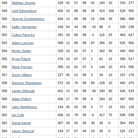
348
Mathieu Joseph
329
42
57
99
42
100
10
334
277
349
Joel Edmundson
402
10
89
99
26
410
100
528
555
350
Shayne Gostisbehere
404
13
86
99
15
206
30
386
498
351
Kailer Yamamoto
240
54
44
98
-15
86
0
338
238
352
Colton Parayko
391
18
80
98
-2
119
25
463
627
353
Adam Larsson
398
12
86
98
87
266
20
525
560
354
Moritz Seider
320
16
81
97
2
262
30
440
450
355
Ryan Pulock
376
10
87
97
1
61
15
395
517
356
Mario Ferraro
395
16
81
97
5
144
20
474
595
357
Sonny Milano
227
45
51
96
3
34
10
197
176
358
Rasmus Ristolainen
372
20
76
96
89
228
20
492
475
359
Jamie Oleksiak
401
13
83
96
-36
330
90
426
533
360
Adam Pelech
406
17
79
96
9
204
20
487
582
361
Jake Neighbours
164
45
50
95
0
77
15
251
126
362
Ian Cole
400
16
79
95
-6
417
75
508
538
363
David Kampf
407
39
56
95
38
28
0
354
393
364
Jason Spezza*
164
27
67
94
19
26
0
116
217