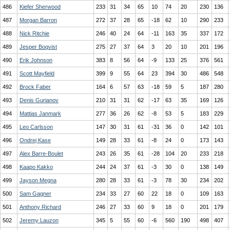
486
Kiefer Sherwood
233
31
34
65
10
74
20
230
136
487
Morgan Barron
272
37
28
65
-18
62
10
290
233
488
Nick Ritchie
246
40
24
64
-11
163
35
337
172
489
Jesper Boqvist
275
27
37
64
3
20
10
201
196
490
Erik Johnson
383
8
56
64
-9
133
25
376
561
491
Scott Mayfield
399
9
55
64
23
394
30
486
548
492
Brock Faber
164
6
57
63
-18
59
5
187
280
493
Denis Gurianov
210
31
31
62
-17
63
35
169
126
494
Mattias Janmark
277
36
26
62
-8
53
5
183
229
495
Leo Carlsson
147
30
31
61
-31
36
0
142
101
496
Ondrej Kase
149
28
33
61
-8
24
0
173
143
497
Alex Barre-Boulet
243
26
35
61
-28
104
20
233
218
498
Kaapo Kakko
244
24
37
61
-3
30
0
138
149
499
Jayson Megna
280
28
33
61
-3
78
30
234
202
500
Sam Gagner
234
33
27
60
22
18
0
109
163
501
Anthony Richard
246
27
33
60
9
18
0
201
179
502
Jeremy Lauzon
345
5
55
60
-6
560
190
498
407