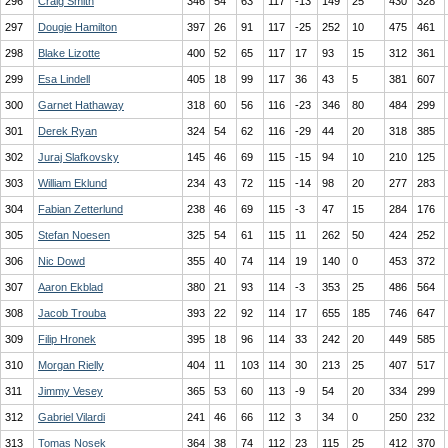
296
Craig Smith
346
54
63
117
-13
149
25
430
328
297
Dougie Hamilton
397
26
91
117
-25
252
10
475
461
298
Blake Lizotte
400
52
65
117
17
93
15
312
361
299
Esa Lindell
405
18
99
117
36
43
5
381
607
300
Garnet Hathaway
318
60
56
116
-23
346
80
484
299
301
Derek Ryan
324
54
62
116
-29
44
20
318
385
302
Juraj Slafkovsky
145
46
69
115
-15
94
10
210
125
303
William Eklund
234
43
72
115
-14
98
20
277
283
304
Fabian Zetterlund
238
46
69
115
-3
47
15
284
176
305
Stefan Noesen
325
54
61
115
11
262
50
424
252
306
Nic Dowd
355
40
74
114
19
140
0
453
372
307
Aaron Ekblad
380
21
93
114
-3
353
25
486
564
308
Jacob Trouba
393
22
92
114
17
655
185
746
647
309
Filip Hronek
395
18
96
114
33
242
20
449
585
310
Morgan Rielly
404
11
103
114
30
213
25
407
517
311
Jimmy Vesey
365
53
60
113
-9
54
20
334
299
312
Gabriel Vilardi
241
46
66
112
3
34
0
250
232
313
Tomas Nosek
364
38
74
112
23
115
25
412
370