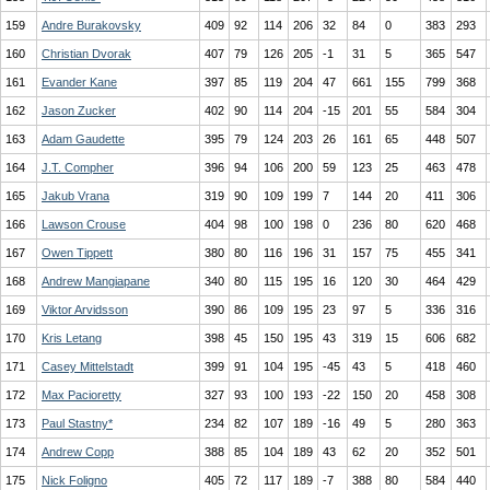
159
Andre Burakovsky
409
92
114
206
32
84
0
383
293
160
Christian Dvorak
407
79
126
205
-1
31
5
365
547
161
Evander Kane
397
85
119
204
47
661
155
799
368
162
Jason Zucker
402
90
114
204
-15
201
55
584
304
163
Adam Gaudette
395
79
124
203
26
161
65
448
507
164
J.T. Compher
396
94
106
200
59
123
25
463
478
165
Jakub Vrana
319
90
109
199
7
144
20
411
306
166
Lawson Crouse
404
98
100
198
0
236
80
620
468
167
Owen Tippett
380
80
116
196
31
157
75
455
341
168
Andrew Mangiapane
340
80
115
195
16
120
30
464
429
169
Viktor Arvidsson
390
86
109
195
23
97
5
336
316
170
Kris Letang
398
45
150
195
43
319
15
606
682
171
Casey Mittelstadt
399
91
104
195
-45
43
5
418
460
172
Max Pacioretty
327
93
100
193
-22
150
20
458
308
173
Paul Stastny*
234
82
107
189
-16
49
5
280
363
174
Andrew Copp
388
85
104
189
43
62
20
352
501
175
Nick Foligno
405
72
117
189
-7
388
80
584
440