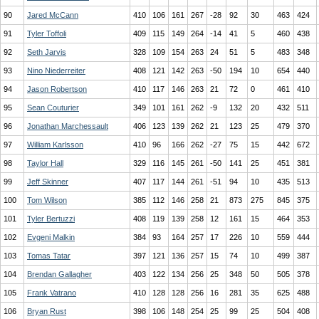
90
Jared McCann
410
106
161
267
-28
92
30
463
424
91
Tyler Toffoli
409
115
149
264
-14
41
5
460
438
92
Seth Jarvis
328
109
154
263
24
51
5
483
348
93
Nino Niederreiter
408
121
142
263
-50
194
10
654
440
94
Jason Robertson
410
117
146
263
21
72
0
461
410
95
Sean Couturier
349
101
161
262
-9
132
20
432
511
96
Jonathan Marchessault
406
123
139
262
21
123
25
479
370
97
William Karlsson
410
96
166
262
-27
75
15
442
672
98
Taylor Hall
329
116
145
261
-50
141
25
451
381
99
Jeff Skinner
407
117
144
261
-51
94
10
435
513
100
Tom Wilson
385
112
146
258
21
873
275
845
375
101
Tyler Bertuzzi
408
119
139
258
12
161
15
464
353
102
Evgeni Malkin
384
93
164
257
17
226
10
559
444
103
Tomas Tatar
397
121
136
257
15
74
10
499
387
104
Brendan Gallagher
403
122
134
256
25
348
50
505
378
105
Frank Vatrano
410
128
128
256
16
281
35
625
488
106
Bryan Rust
398
106
148
254
25
99
25
504
408