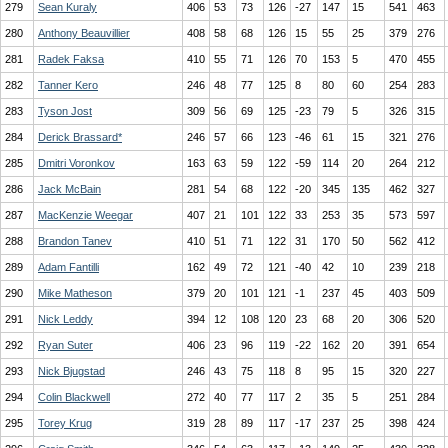
279
Sean Kuraly
406
53
73
126
-27
147
15
541
463
280
Anthony Beauvillier
408
58
68
126
15
55
25
379
276
281
Radek Faksa
410
55
71
126
70
153
5
470
455
282
Tanner Kero
246
48
77
125
8
80
60
254
283
283
Tyson Jost
309
56
69
125
-23
79
5
326
315
284
Derick Brassard*
246
57
66
123
-46
61
15
321
276
285
Dmitri Voronkov
163
63
59
122
-59
114
20
264
212
286
Jack McBain
281
54
68
122
-20
345
135
462
327
287
MacKenzie Weegar
407
21
101
122
33
253
35
573
597
288
Brandon Tanev
410
51
71
122
31
170
50
562
412
289
Adam Fantilli
162
49
72
121
-40
42
10
239
218
290
Mike Matheson
379
20
101
121
-1
237
45
403
509
291
Nick Leddy
394
12
108
120
23
68
20
306
520
292
Ryan Suter
406
23
96
119
-22
162
20
391
654
293
Nick Bjugstad
246
43
75
118
8
95
15
320
227
294
Colin Blackwell
272
40
77
117
2
35
5
251
284
295
Torey Krug
319
28
89
117
-17
237
25
398
424