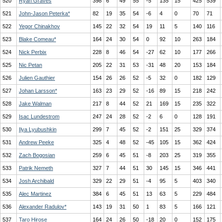
520
Ryan Graves
398
6
49
55
-5
135
15
425
539
521
John-Jason Peterka*
82
19
35
54
-6
4
0
70
71
522
Yegor Chinakhov
145
22
32
54
19
11
5
140
116
523
Blake Comeau*
164
24
30
54
0
92
10
263
184
524
Nick Perbix
228
8
46
54
-27
62
10
177
266
525
Nic Petan
205
22
31
53
-31
48
20
153
184
526
Julien Gauthier
154
26
26
52
-5
32
0
182
129
527
Johan Larsson*
163
23
29
52
-16
89
15
218
242
528
Jake Walman
217
8
44
52
21
169
15
235
322
529
Isac Lundestrom
247
24
28
52
-2
6
0
128
191
530
Ilya Lyubushkin
299
7
45
52
-2
151
25
329
374
531
Andrew Peeke
325
4
48
52
-45
105
15
362
424
532
Zach Bogosian
259
6
45
51
-8
203
25
319
355
533
Patrik Nemeth
327
7
44
51
30
145
15
346
441
534
Josh Archibald
329
22
29
51
-4
95
5
403
340
535
Alec Martinez
384
6
45
51
13
63
5
229
484
536
Alexander Radulov*
143
19
31
50
1
83
5
166
121
537
Taro Hirose
164
24
26
50
-18
20
0
152
175