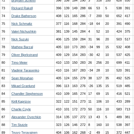
72
Brayden Schenn
396
106
184
290
3
316
100
626
530
73
Rickard Rakell
396
139
149
288
66
53
5
538
391
74
Drake Batherson
408
121
165
286
-7
200
50
652
417
75
Nick Schmaltz
377
116
168
284
-18
64
20
391
490
76
Valeri Nichushkin
381
139
145
284
4
52
10
424
375
77
Nick Suzuki
406
125
159
284
31
96
20
503
517
78
Mathew Barzal
405
110
173
283
-34
99
15
532
408
79
Oliver Bjorkstrand
409
129
154
283
-30
42
10
537
425
80
Timo Meier
410
133
150
283
26
256
20
699
411
81
Vladimir Tarasenko
410
116
167
283
-34
28
10
520
391
82
Sean Monahan
405
124
155
279
38
127
35
492
525
83
Mikael Granlund
396
113
163
276
-26
135
15
519
485
84
Chandler Stephenson
410
109
165
274
17
69
15
416
521
85
Kirill Kaprizov
322
122
151
273
11
106
10
433
289
86
Charlie Coyle
410
101
172
273
50
116
10
583
713
87
Alexander Ovechkin
314
135
137
272
13
43
5
489
381
88
Tim Stutzle
323
126
146
272
8
160
10
538
397
89
Teuvo Teravainen
404
106
162
268
-2
49
15
372
447