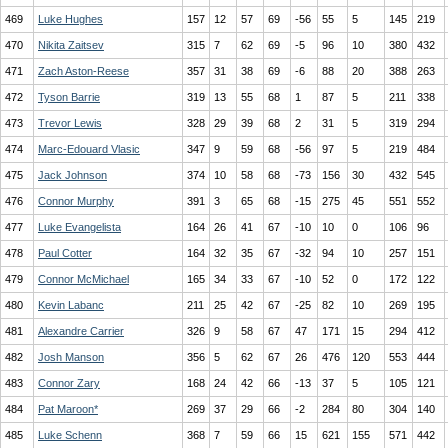
469
Luke Hughes
157
12
57
69
-56
55
5
145
219
470
Nikita Zaitsev
315
7
62
69
-5
96
10
380
432
471
Zach Aston-Reese
357
31
38
69
-6
88
20
388
263
472
Tyson Barrie
319
13
55
68
1
87
5
211
338
473
Trevor Lewis
328
29
39
68
2
31
5
319
294
474
Marc-Edouard Vlasic
347
9
59
68
-56
97
5
219
484
475
Jack Johnson
374
10
58
68
-73
156
30
432
545
476
Connor Murphy
391
3
65
68
-15
275
45
551
552
477
Luke Evangelista
164
26
41
67
-10
10
0
106
96
478
Paul Cotter
164
32
35
67
-32
94
10
257
151
479
Connor McMichael
165
34
33
67
-10
52
0
172
122
480
Kevin Labanc
211
25
42
67
-25
82
10
269
195
481
Alexandre Carrier
326
9
58
67
47
171
15
294
412
482
Josh Manson
356
5
62
67
26
476
120
553
444
483
Connor Zary
168
24
42
66
-13
37
5
105
121
484
Pat Maroon*
269
37
29
66
-2
284
80
304
140
485
Luke Schenn
368
7
59
66
15
621
155
571
442