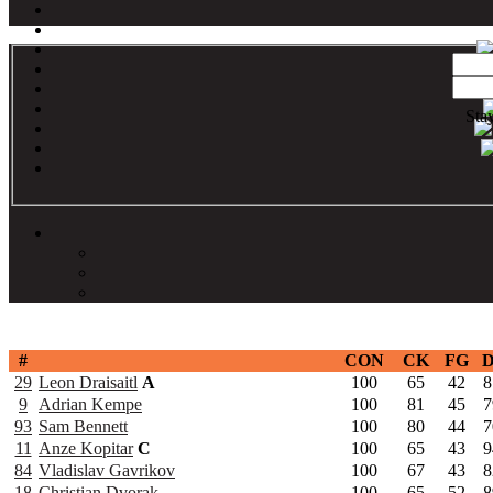
Sta
#
CON
CK
FG
D
29
Leon Draisaitl
A
100
65
42
8
9
Adrian Kempe
100
81
45
7
93
Sam Bennett
100
80
44
7
11
Anze Kopitar
C
100
65
43
9
84
Vladislav Gavrikov
100
67
43
8
18
Christian Dvorak
100
65
52
8